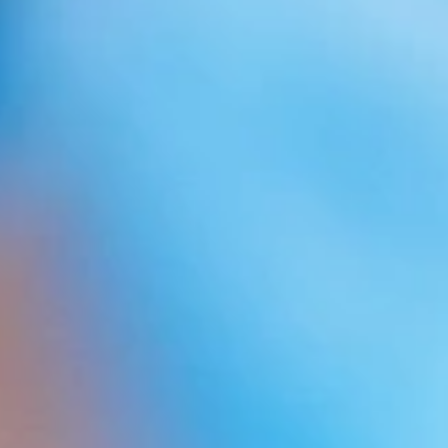
Toutes les personnes ne sont pas
aptes pour un implant capillaire ou
une greffe de cheveux.
La première condition est que la perte de cheveux
soit stabilisée et que les cheveux aient la meilleure
qualité possible. Ne vous inquiétez pas, nous pouvons
y parvenir grâce à
des traitements médicaux
personnalisés
.
La deuxième condition est que le patient dispose
d’une bonne zone donneuse qui permet l’extraction de
suffisamment de follicules pour pouvoir combler la
zone ayant un manque de cheveux.