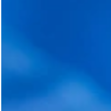
d’au moins 95% des cheveux transplantés
ainsi qu’un résultat totalement naturel.