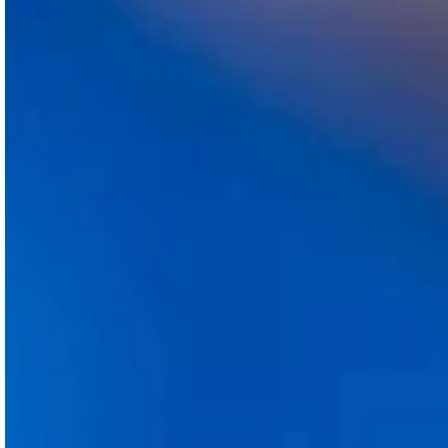
spécifiquement conçus pour que chaque
personne
se sente comme chez elle et que
nos patients conservent leur intimité. Nous
sommes l’une des rares cliniques à pouvoir
proposer à la fois la technique
FUE Saphir
et
la FUE avec implanteurs (technique DHI).
Si votre priorité est de trouver une
clinique
spécialisée dans la greffe de cheveux
pour
résoudre votre problème
de calvitie,
d’alopécie ou de perte de cheveux
, notre
équipe peut vous aider à trouver la solution
qui convient le mieux à vos besoins pour
retrouver votre vrai visage avec les
meilleurs résultats.
Nous offrons une garantie de croissance