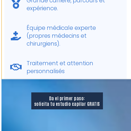
Grande carrière, parcours et
expérience.
Équipe médicale experte
(propres médecins et
chirurgiens).
Traitement et attention
personnalisés
Méthodes et techniques
innovantes
Da el primer paso:
solicita tu estudio capilar GRATIS
Des installations à la pointe de la
technologie