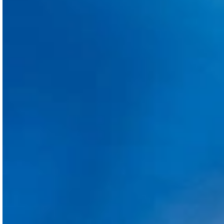
1.
Beaucoup d’expérience et une bonne réputation.
2.
Greffes de qualité et prix compétitif.
3.
Résultat
spectaculaire.
2572UFS
4886 CHEVEUX