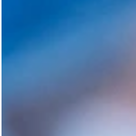
Voir la vidéo Samuel
Samuel a mis un accent
particulier sur :
Mon expérience à la clinique a été plus que
positive. Dès le premier instant,
le traitement
reçu par les médecins a été très professionnel
et proche. Ils m’ont clairement expliqué à quoi
consistait le processus
d’implant capillaire
et
ont répondu à toutes mes questions. La rapidité
du service et les soins postopératoires étaient
exceptionnels, on peut vraiment dire qu’ils se
soucient du bien-être du patient.