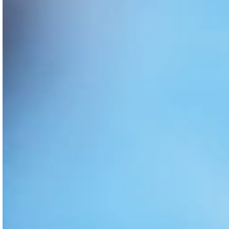
Voir la vidéo Javier
L’expérience de Javier :
Visiter cette clinique a été une sage décision. Dès
que je suis entré, l’atmosphère m’a transmis
tranquillité et sécurité.
L’équipe était
incroyablement sympathique
et était toujours
prête à
écouter mes préoccupations
. Ce qui a
vraiment fait la différence pour moi, c’est la façon
dont
ils m’ont guidé à travers toutes les
options de traitement
, en s’assurant que je
comprenais chaque étape avant de prendre une
décision.
Par la suite,
les soins postopératoires ont été
très attentifs
; J’ai pu les contacter a tous
moment et ont répondu a toutes mes questions.