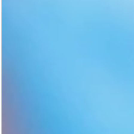
2527UFS
5769 CHEVEUX
Lire mon expérience