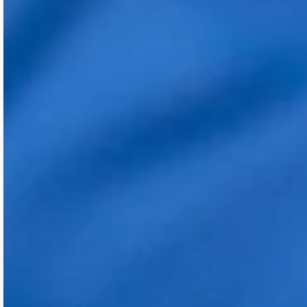
Regarder la vidéo
Quelles techniques utilisons-nous
l'ors d'une intervention ?
APPRENEZ-EN UN PEU
PLUS SUR LA
CLINIQUE, COMME
NOS SERVICES ET LES
QUESTIONS LES PLUS
IMPORTANTES :