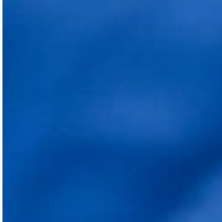
Qu’est-ce qui est évalué lors de la
première consultation pour une
greffe de cheveux à Barcelone ?
En quoi consiste la technique FUE ?
Combien de temps dure la période
de récupération après un implant
capillaire ?
Quels soins faut-il suivre après une
greffe de cheveux ?