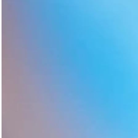
Avant et après, processus
complet Javier B. :
Je m’appelle Javier B. Martin et je suis un patient
de la clinique May. La première chose que vous
vous demandez peut-être est pourquoi j’ai décidé
de partager mon expérience personnelle et mes
photos de l’ensemble du processus d’un
implant
capillaire
.
Très simplement, je suis extrêmement
reconnaissant à cette clinique qui m’à permit de
récupérer mon image perdue
, et je me suis
porté volontaire pour vous raconter comment
s’est déroulé le processus de mon intervention, et
toutes les questions qui se sont posées à
l’époque, ainsi que jusqu’à ce que je sois en
mesure de
résoudre mon problème de calvitie.