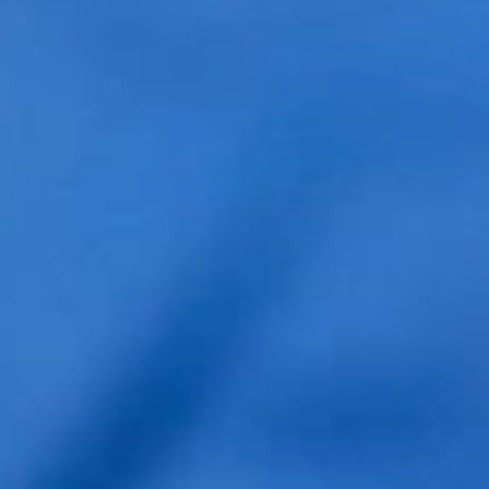
Perfil
Nombre y Apellidos *
Correo electrónico *
Teléfono *
He leído y acepto la política de
privacidad
Contestamos al rededor de 24h al correo que
nos deja en el formulario. Si ve que no recibe la
respuesta mire en la bandeja de SPAM o correo
no deseado de su correo. Disculpe las molestias.