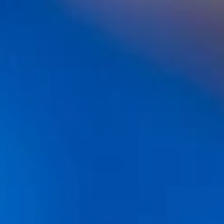
¿Soy buen candidato para un injerto capilar?
Test médico completo por perfiles
Precio trasplante capilar en España: comparativa
de clínicas 2026 (guía completa)
FUE Zafiro vs DHI: diferencias, ventajas y qué
técnica de trasplante capilar es mejor para ti
Clascoterona (Breezula): La Guía Definitiva sobre
el Antiandrógeno que frena la Alopecia
TODAS LA ENTRADAS
«BLOG»
Blog Injertos Capilares
CONTENIDO DESTACADO