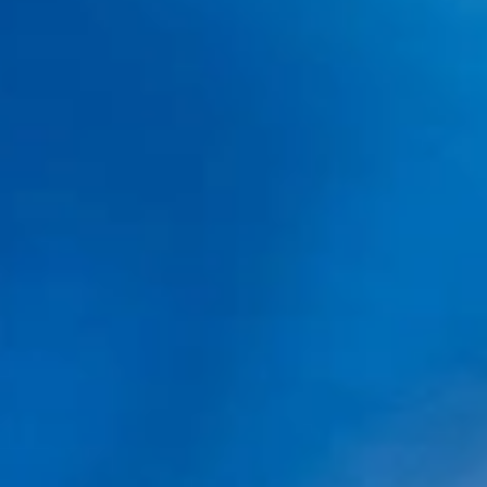
Conoce May clinic, especializada en injerto
capilar en Barcelona: