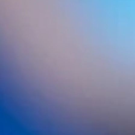
BUSCADOR INTERNO
ÚLTIMAS ENTRADAS
ABS-201. El nuevo tratamiento para la alopecia
que podría cambiarlo todo
Tu clínica de injerto capilar en Barcelona:
Seguridad y resultados
Resultados de un injerto capilar mes a mes:
evolución real y qué esperar
Cuántos injertos capilares necesito: guía real
según el grado de alopecia