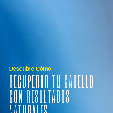
Ver vídeo Christophe
CHRISTOPHE GUILLEMAT
Máster en Tricología
Consultas y asesoramiento sobre
tratamientos capilares
Descubre Cómo
RECUPERAR TU CABELLO
CON RESULTADOS
NATURALES.