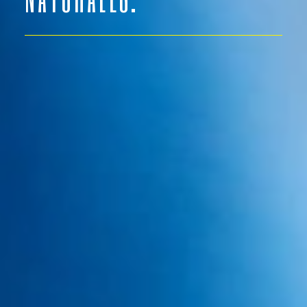
Ver vídeo Dra. Giovanna
Dra. GIOVANNA HENRIQUEZ
Nº Colegiado 61505
Cirujana especialista en implante capilar