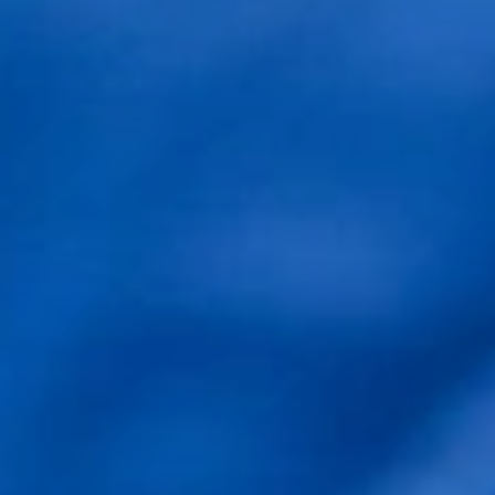
RRSS May clínica:
© 2024 May
Instituto y unidad médica capilar
Utilizamos cookies propias y de terceros para mejorar
nuestros servicios. Si continua navegando, consideramos
que acepta su uso.
Política de Cookies
.
Aceptar