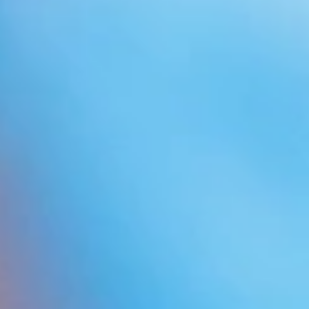
CATEGORÍAS BLOG
Preguntas frecuentes sobre implantes capilares
Salud capilar
Precios de un implante capilar
Presupuestos implantes capilares
Técnicas de trasplante capilar
Trasplante capilar
Testimonios de pacientes