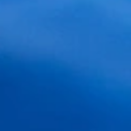
DIAGNÓSTICO ONLINE
Indíquenos el caso al que usted cree
pertenecer y mándenos alguna fotografía
(recomendado), le haremos una valoración y
presupuesto orientativo.
Selecciona sexo: