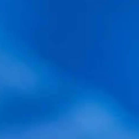
Comparativa entre técnicas capilares
Trasplante capilar precio
¿Cuánto cuesta un implante de pelo en España?
¿Cuánto cuesta un tratamiento de pelo en
España?
¿Qué es la alopecia y cómo tratar la alopecia
androgenética?