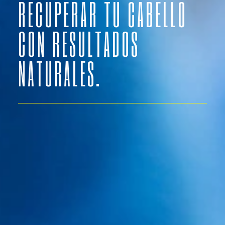
RECUPERAR TU CABELLO
¿Qué es la alopecia y cómo tratar la alopecia
androgenética?
CON RESULTADOS
NATURALES.
DIAGNÓSTICO ONLINE
Indíquenos el caso al que usted cree
pertenecer y mándenos alguna fotografía
(recomendado), le haremos una valoración
y presupuesto orientativo.