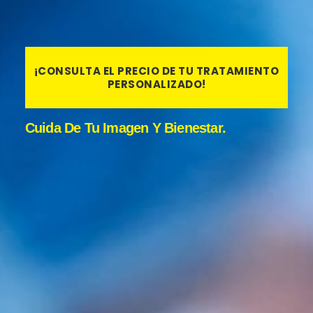
Selecciona sexo:
¡CONSULTA EL PRECIO DE TU TRATAMIENTO
PERSONALIZADO!
Cuida De Tu Imagen Y Bienestar.
Selecciona su patrón de calvicie:
Caso 1
Caso 2
Caso 3
Caso 4
Caso 5
Caso 6
Caso 7
Caso 8
Algunas fotografías nos serían muy útiles.