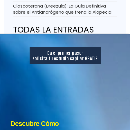
Clascoterona (Breezula): La Guía Definitiva
sobre el Antiandrógeno que frena la Alopecia
TODAS LA ENTRADAS
«BLOG»
Da el primer paso:
Blog Injertos Capilares
solicita tu estudio capilar GRATIS
CONTENIDO DESTACADO
Comparativa entre técnicas capilares
Trasplante capilar precio
¿Cuánto cuesta un implante de pelo en
España?
¿Cuánto cuesta un tratamiento de pelo en
Descubre Cómo
España?