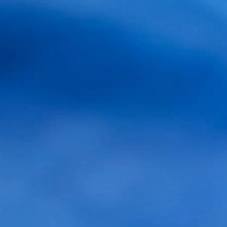
Trasplante capilar precio
Precio trasplante capilar Barcelona
Precio injerto capilar Barcelona
¿Cuánto cuesta un tratamiento de pelo en España?
¿Qué es la alopecia y cómo tratar la alopecia
androgenética?
Experiencia implante capilar
Rellena el formulario para obtener tu
estudio GRATIS