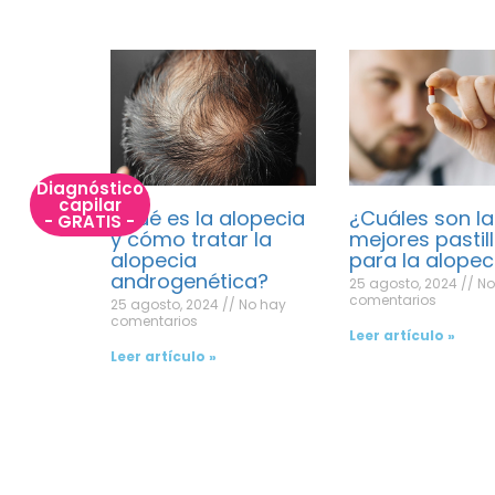
Diagnóstico
capilar
¿Qué es la alopecia
¿Cuáles son la
- GRATIS -
y cómo tratar la
mejores pastil
alopecia
para la alopec
androgenética?
25 agosto, 2024
No
comentarios
25 agosto, 2024
No hay
comentarios
Leer artículo »
Leer artículo »