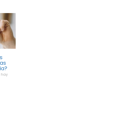
s
las
ia?
 hay