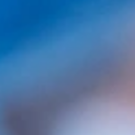
Hola, Mi caso de alopecia es similar al del paciente
antes de operarse. ¿Es posible un resultado así en
una sola intervención? En dos clínicas que he
visitado en Valencia me desaniman cuando me
dicen que que son necesarias dos intervenciones. El
desánimo me lo provocan porque aparte de la
inversión, me causa inquietud tener que pasar dos
veces por un quirófano y que además, la zona
donante quede muy despoblada. Saludos desde
Valencia
Reply
Christian
Hola Alberto. Gracias por su comentario.
Depende de la capacidad de su zona donante.
En estos casos es muy probable que se