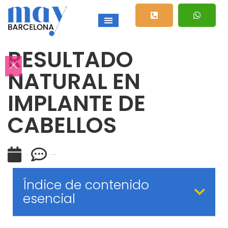
RESULTADO
NATURAL EN
IMPLANTE DE
CABELLOS
mayo 19, 2011
No hay comentarios
Índice de contenido
esencial