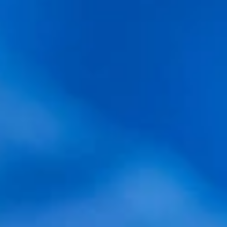
TODAS LA ENTRADAS
«BLOG»
Blog Injertos Capilares
CONTENIDO DESTACADO
Comparativa entre técnicas capilares
Trasplante capilar precio
¿Cuánto cuesta un implante de pelo en España?
¿Cuánto cuesta un tratamiento de pelo en
España?
¿Qué es la alopecia y cómo tratar la alopecia
androgenética?