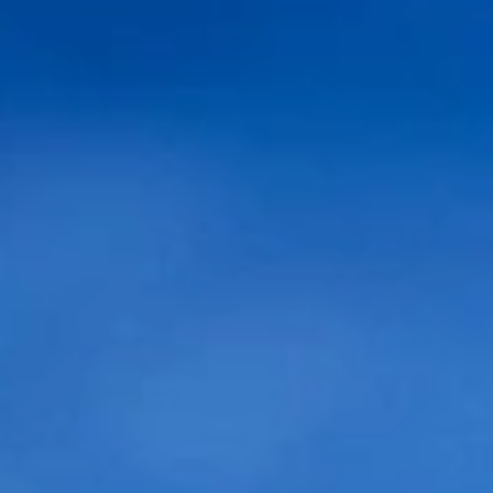
Selecciona sexo:
Selecciona su patrón de calvicie:
Caso 1
Caso 2
Caso 3
Caso 4