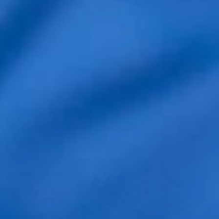
Teléfono *
He leído y acepto la política de
privacidad
Contestamos al rededor de 24h al correo que
nos deja en el formulario. Si ve que no recibe la
respuesta mire en la bandeja de SPAM o correo
no deseado de su correo. Disculpe las molestias.