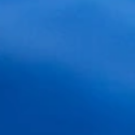
DIAGNÓSTICO ONLINE
Indíquenos el caso al que usted cree
pertenecer y mándenos alguna fotografía
(recomendado), le haremos una valoración y
presupuesto orientativo.