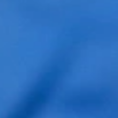
Caso 5
Caso 6
Caso 7
Caso 8
Algunas fotografías nos serían muy útiles.
Frente
Coronilla
Perfil
Nombre y Apellidos *
Correo electrónico *