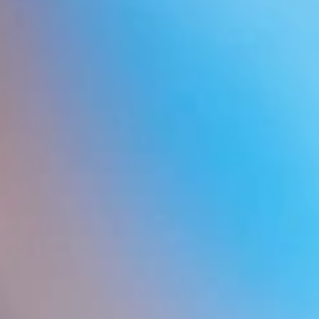
Preguntas frecuentes sobre implantes capilares
Salud capilar
Precios de un implante capilar
Presupuestos implantes capilares
Técnicas de trasplante capilar
Trasplante capilar
Testimonios de pacientes
Consejos y cuidados para el cabello
Tratamientos para la caída del pelo
Noticias sobre trasplante de pelo
Implante de pelo en Turquía
Implante de barba
Micropigmentación capilar