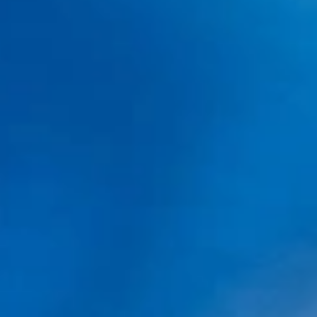
Ver vídeo Dra. Begoña
Dra. BEGOÑA BARROS
Nº Colegiado 35850
Cirujana especialista en trasplante capilar
Conoce May clinic, especializada en injerto
capilar en Barcelona: