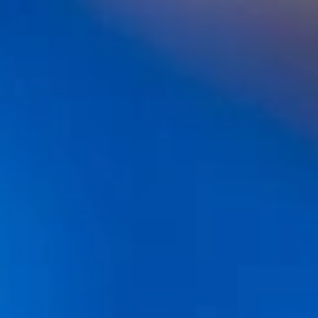
ABS-201. El nuevo tratamiento para la alopecia
que podría cambiarlo todo
Tu clínica de injerto capilar en Barcelona:
Seguridad y resultados
Resultados de un injerto capilar mes a mes:
evolución real y qué esperar
Cuántos injertos capilares necesito: guía real
según el grado de alopecia
¿Soy buen candidato para un injerto capilar?
Test médico completo por perfiles
Precio trasplante capilar en España: comparativa
de clínicas 2026 (guía completa)
FUE Zafiro vs DHI: diferencias, ventajas y qué
técnica de trasplante capilar es mejor para ti
Clascoterona (Breezula): La Guía Definitiva sobre
el Antiandrógeno que frena la Alopecia