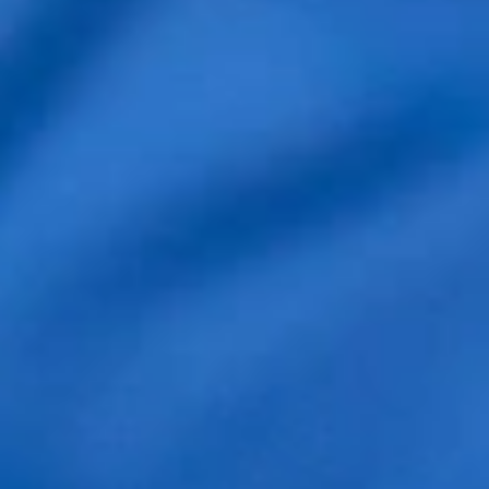
Hola Ángel. Gracias por su comentario. Siento
que se haya ido con dudas, tenía que haber
aprovechado la consulta para aclararlas ya
que, el paciente no se va sin que se le haya
preguntado si tiene preguntas que hacer. A lo
mejor le surgieron después. De todas formas,
estaremos encantados en atenderle otra vez
y pasar el tiempo necesario para resolver
todas las dudas. Un saludo. Christian.
Especialista en implantes capilares.
Reply
Fernando
Me hice un micropimplante capilar hace 5
meses,llevo 4 meses dandome Minoxidil y me acaba
de salir una dermatitis de contacto,frente,parte de