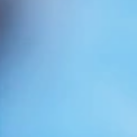
Mi perfil de LinkedIn>
El contenido de esta entrada ha sido elaborado por el autor
junto con el departamento de Comunicación de May instituto
médico capilar.
RRSS May clínica:
Clínica May: Expertos en injertos y
tratamientos Capilares
- Unidad Médica Capilar en Barcelona -