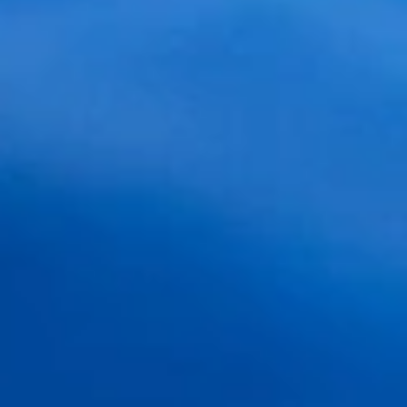
Comentarios
6 Comentarios
subufete
He leido vuestro post con mucha atecion y me ha
parecido interesente ademas de claro en su
contenido. No dejeis de cuidar este blog es bueno.
Saludos
Reply