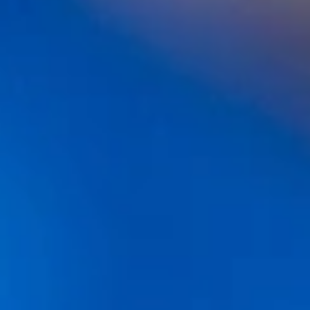
Ver vídeo Dra. Begoña
Dra. BEGOÑA BARROS
Nº Colegiado 35850
Cirujana especialista en trasplante capilar