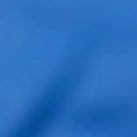
operatorio...etc. Igualmente, al salir me dieron el
presupuesto. Pero me fuí con la sensación de que
tenía muchas dudas. Quizás para el son visitas
repetitivas con clientes similares, pero para el que
va es la única experiencia que tiene para que
alguien cualificado le oriente y le resuelva las dudas
sobre el proceso a seguir. Me gustó la clínica, me
dieron seguridad, pero tengo la sensación de que
todo fue muy rápido y que no me lleve mis dudas
resueltas. En una visita de 8 minutos, salí y me dieron
un presupuesto, y nada más...hasta ahí. Gracias,
espero que podamos volver a sentarnos .
Reply
Christian