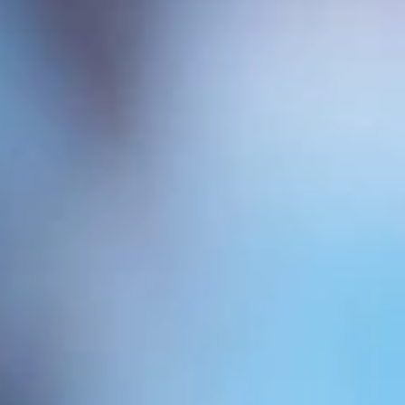
Autor artículo: Christopher
Guillemat
Tricólogo y asesor en implantes capilares: Máster en
prevención y corrección de la calvicie (Francia 1991).
Máster en Tricología (Francia 1996). Especialista en
prevención y corrección de la calvicie desde hace 30
años.
• Consultas informativas y asesoramiento sobre
tratamientos y trasplantes capilares.
• Gestión de pacientes y acompañamiento durante
el pre y postoperatorio.
• Gestión de equipos médicos especializados en
trasplantes capilares.
• Gestión de pacientes, consultas y seguimiento.