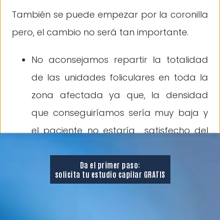
También se puede empezar por la coronilla
pero, el cambio no será tan importante.
No aconsejamos repartir la totalidad
de las unidades foliculares en toda la
zona afectada ya que, la densidad
que conseguiríamos sería muy baja y
el paciente no estaría satisfecho del
resultado estético obtenido.
Tampoco aconsejamos poner menos
Da el primer paso:
solicita tu estudio capilar GRATIS
cantidad de implantes ya que, el
resultado obtenido no sería positivo.
Más adelante (de 8 meses a un año