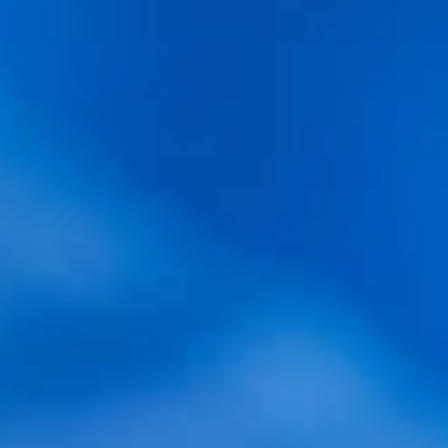
Conoce May clinic, especializada en injerto
capilar en Barcelona: