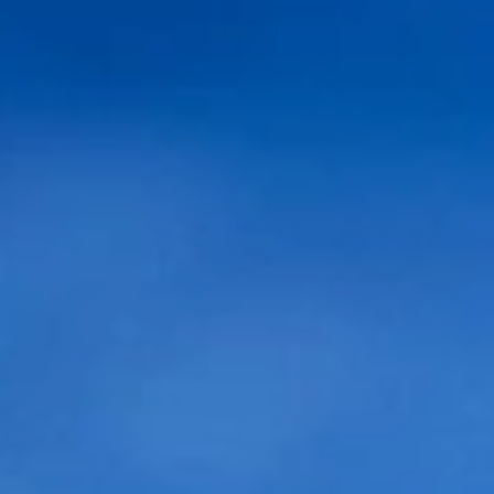
Christian
Muchas gracias. Saludos.
Reply
Angel
Hola Hice una visita con el doctor me pareció un
señor muy formal y educado. Sin embargo la visita,
gratuita, se me hizo algo acelerada, ya que apenas
dedico usted tiempo a examinarme y comentarme
cual sería mi evolución con el tiempo. Comentarme
si a parte de la caida debía seguir algún
tratamiento dermatológico previo o post