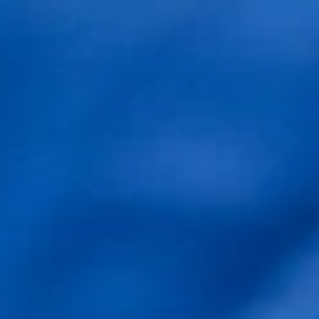
la cara,orejas,cuello y cuero cabelludo,parte
receptora,¿la culpa es ,del Exceso de Minoxidil?...
Reply
Christian
Hola Fernando. Gracias por su comentario. Es
posible que el uso de Minoxidil le haya
provocado dermatitis. En éste caso, tendría
que dejar el tratamiento para substituirlo por
otro. La dermatitis puede tardar en
desaparecer y seguramente tendrá que usar
un tratamiento adecuado para solucionarla.
Utilizamos cookies propias y de terceros para mejorar
Para ello, deberá de pedir hora con su
nuestros servicios. Si continua navegando, consideramos
dermatólogo para que le recete un
que acepta su uso.
Política de Cookies
.
tratamiento adaptado. Estoy a su disposición
Aceptar
para cualquier duda. Un cordial saludo.