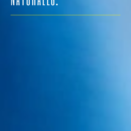
que os dicen que van cubrir la totalidad de
la cabeza con 1.000 unidades foliculares y
que el resultado será positivo os están
engañando.
No se puede obtener un buen
resultado con tan poca cantidad de
unidades foliculares.
Si le gustó el artículo sobre trasplante
capilar, como repartir las unidades
foliculares por favor sería muy interesante
para todos que me dejara un comentario
sobre este artículo que acaba de leer.
Personalmente estaré contestando sus