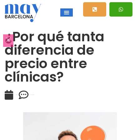
¿Por qué tanta
diferencia de
precio entre
clínicas?
marzo 17, 2020
No hay comentarios