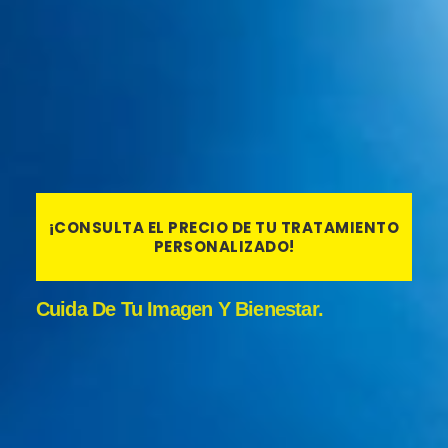
miles de casos realizados?
Un doctor que tiene mucha experiencia y
que ha realizado una gran cantidad de
operaciones de injertos capilares, por
lógica, tiene que ser valorado mucho mejor
que cualquier otro. Estos doctores
¡CONSULTA EL PRECIO DE TU TRATAMIENTO
representan la alta costura de los
PERSONALIZADO!
implantes capilares.
Cuida De Tu Imagen Y Bienestar.
Si esto no se respeta, se está
desprestigiando una profesión. Realizar un
implante capilar conlleva una intervención
quirúrgica que se tiene que realizar en unas