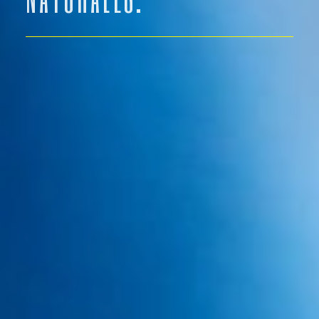
Una clínica, con muchos años de
experiencia trabajando en sus propias
instalaciones, con su propio equipo médico,
ofreciendo garantías y habiendo realizado
muchas intervenciones se tiene que valorar
a un precio justo. Sino, no tendría ninguna
lógica. Sería como comprarse una prenda
de marca de un prestigioso costurero a un
precio low-cost. Sería
infravalorar a un
doctor con mucha experiencia con otro que
empieza a trabajar.
¿De qué serviría toda la
experiencia, los años de aprendizaje y los