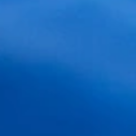
Ver vídeo Dra. Begoña
Dra. BEGOÑA BARROS
Nº Colegiado 35850
Cirujana especialista en trasplante capilar