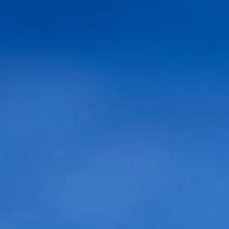
Conoce May clinic, especializada en injerto
capilar en Barcelona: