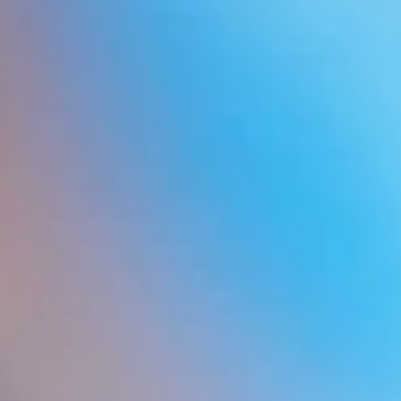
• Consultas informativas y asesoramiento sobre
tratamientos y trasplantes capilares.
• Gestión de pacientes y acompañamiento durante
el pre y postoperatorio.
• Gestión de equipos médicos especializados en
trasplantes capilares.
• Gestión de pacientes, consultas y seguimiento.
Mi perfil de LinkedIn>
El contenido de esta entrada ha sido elaborado por el autor
junto con el departamento de Comunicación de May instituto
médico capilar.
RRSS May clínica: