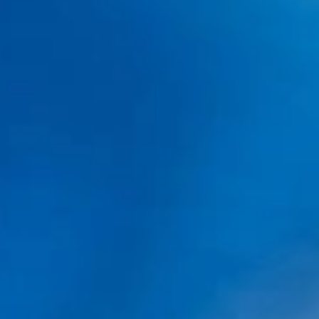
instalaciones adecuadas, con el personal
cualificado y con instrumentos de calidad.
Los resultados son para toda la vida y una
intervención mal hecha os puede hacer
arrepentiros durante el resto de vuestra
vida y os puede crear un complejo aún más
importante. Al fin y al cabo, con la salud no
se juega.
Os recomiendo que
a la hora de pedir un
presupuesto valoréis todos estos factores
.
En nuestra página web encontraréis