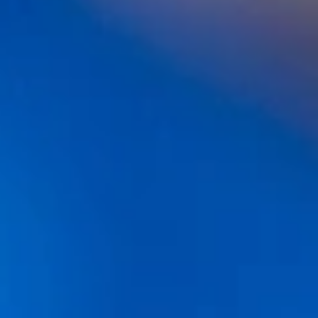
Ver vídeo Christophe
CHRISTOPHE GUILLEMAT
Máster en Tricología
Consultas y asesoramiento sobre
tratamientos capilares