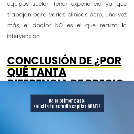
equipos suelen tener experiencia ya que
trabajan para varias clínicas pero, una vez
más, el doctor NO es el que realiza la
intervención.
CONCLUSIÓN DE ¿POR
QUÉ TANTA
DIFERENCIA DE PRECIO
ENTRE CLÍNICAS?
:
Da el primer paso:
solicita tu estudio capilar GRATIS
Pagar 2900 euros en España con folículos
ilimitados para que la operación la realicen