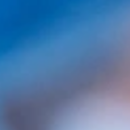
nuestros precios de implantes capilares, si
buscáis un precio económico os
aconsejamos que os decantéis por alguna
de las clínicas que trabajan en las
condiciones arriba expuestas.
Comparte este contenido:
Contenido
relacionado