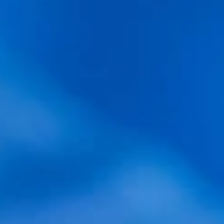
Ver vídeo Dra. Giovanna
Dra. GIOVANNA HENRIQUEZ
Nº Colegiado 61505
Cirujana especialista en implante capilar